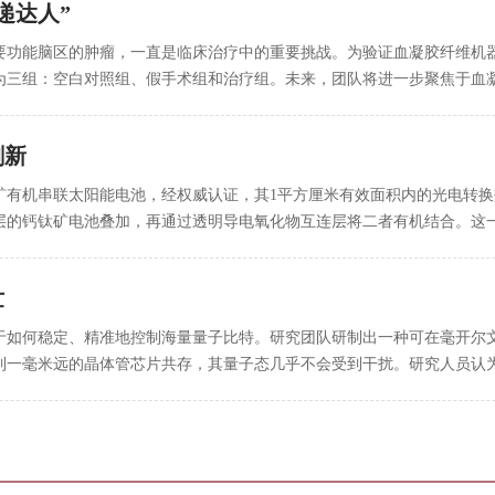
递达人”
要功能脑区的肿瘤，一直是临床治疗中的重要挑战。为验证血凝胶纤维机
为三组：空白对照组、假手术组和治疗组。未来，团队将进一步聚焦于血凝
刷新
有机串联太阳能电池，经权威认证，其1平方厘米有效面积内的光电转换效
的钙钛矿电池叠加，再通过透明导电氧化物互连层将二者有机结合。这一
世
于如何稳定、精准地控制海量量子比特。研究团队研制出一种可在毫开尔
一毫米远的晶体管芯片共存，其量子态几乎不会受到干扰。研究人员认为